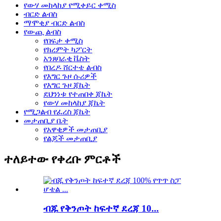
የውሃ መከላከያ የሚቀይር ቀሚስ
ብርድ ልብስ
ማሞቂያ ብርድ ልብስ
የውጪ ልብስ
የበፍታ ቀሚስ
የክረምት ካፖርት
አንጸባራቂ ቬስት
የበረዶ ሸርተቴ ልብስ
የእግር ጉዞ ሱሪዎች
የእግር ጉዞ ጃኬት
ደህንነቱ የተጠበቀ ጃኬት
የውሃ መከላከያ ጃኬት
የሚጋልብ የፈረስ ጃኬት
መታጠቢያ ቤት
የአዋቂዎች መታጠቢያ
የልጆች መታጠቢያ
ተለይተው የቀረቡ ምርቶች
ብጁ የቅንጦት ከፍተኛ ደረጃ 10...