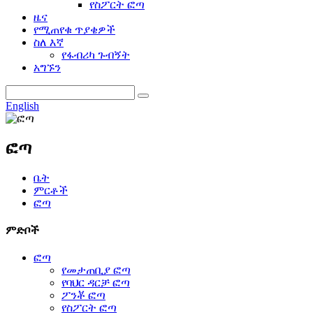
የስፖርት ፎጣ
ዜና
የሚጠየቁ ጥያቄዎች
ስለ እኛ
የፋብሪካ ጉብኝት
አግኙን
English
ፎጣ
ቤት
ምርቶች
ፎጣ
ምድቦች
ፎጣ
የመታጠቢያ ፎጣ
የባህር ዳርቻ ፎጣ
ፖንቾ ፎጣ
የስፖርት ፎጣ