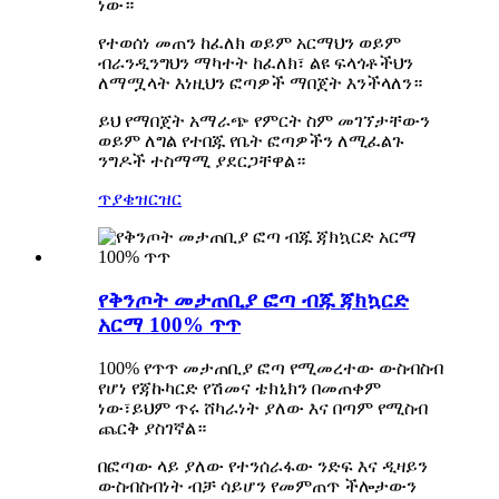
ነው።
የተወሰነ መጠን ከፈለክ ወይም አርማህን ወይም
ብራንዲንግህን ማካተት ከፈለክ፣ ልዩ ፍላጎቶችህን
ለማሟላት እነዚህን ፎጣዎች ማበጀት እንችላለን።
ይህ የማበጀት አማራጭ የምርት ስም መገኘታቸውን
ወይም ለግል የተበጁ የቤት ፎጣዎችን ለሚፈልጉ
ንግዶች ተስማሚ ያደርጋቸዋል።
ጥያቄ
ዝርዝር
የቅንጦት መታጠቢያ ፎጣ ብጁ ጃክኳርድ
አርማ 100% ጥጥ
100% የጥጥ መታጠቢያ ፎጣ የሚመረተው ውስብስብ
የሆነ የጃኩካርድ የሽመና ቴክኒክን በመጠቀም
ነው፣ይህም ጥሩ ሸካራነት ያለው እና በጣም የሚስብ
ጨርቅ ያስገኛል።
በፎጣው ላይ ያለው የተንሰራፋው ንድፍ እና ዲዛይን
ውስብስብነት ብቻ ሳይሆን የመምጠጥ ችሎታውን