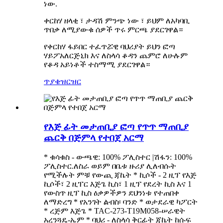
ነው.
ቀርከሃ ዘላቂ ፣ ታዳሽ ምንጭ ነው ፣ ይህም ለአካባቢ
ጥበቃ ለሚያውቁ ሰዎች ጥሩ ምርጫ ያደርገዋል።
የቀርከሃ ፋይበር ተፈጥሯዊ ባህሪያት ይህን ፎጣ
ሃይፖአለርጅኒክ እና ለስላሳ ቆዳን ጨምሮ ለሁሉም
የቆዳ አይነቶች ተስማሚ ያደርገዋል።
ጥያቄ
ዝርዝር
የእጅ ፊት መታጠቢያ ፎጣ የጥጥ ማጠቢያ
ጨርቅ በጅምላ የተበጀ አርማ
* ቁሳቁስ - ውጫዊ: 100% ፖሊስተር |ሽፋን: 100%
ፖሊስተር.ለስራ ወይም በቤቱ ዙሪያ ሊለብሱት
የሚችሉት ምቹ የውጪ ጃኬት * ኪሶች - 2 ዚፕ የእጅ
ኪሶች፣ 2 ዚፐር እጅጌ ኪስ፣ 1 ዚፕ የደረት ኪስ እና 1
የውስጥ ዚፕ ኪስ ዕቃዎችዎን ደህንነቱ የተጠበቀ
ለማድረግ * የአንገት ልብስ፡ ባንድ * ወታደራዊ ካፖርት
* ረጅም እጅጌ * TAC-273-T19M058-ሠራዊት
አረንጓዴ-ኤም * ባህሪ - ለስላሳ ቅርፊት ጃኬት ከሱፍ