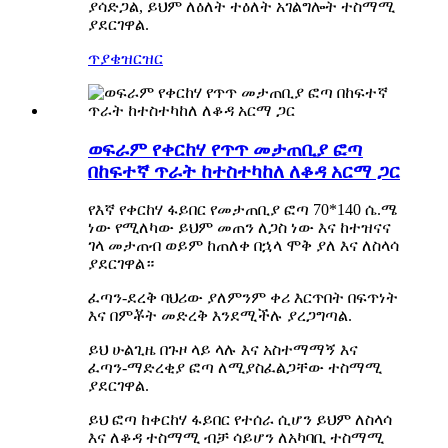
ያሳድጋል, ይህም ለዕለት ተዕለት አገልግሎት ተስማሚ
ያደርገዋል.
ጥያቄ
ዝርዝር
ወፍራም የቀርከሃ የጥጥ መታጠቢያ ፎጣ
በከፍተኛ ጥራት ከተስተካከለ ለቆዳ አርማ ጋር
የእኛ የቀርከሃ ፋይበር የመታጠቢያ ፎጣ 70*140 ሴ.ሜ
ነው የሚለካው ይህም መጠን ለጋስ ነው እና ከተዝናና
ገላ መታጠብ ወይም ከጠለቀ በኋላ ሞቅ ያለ እና ለስላሳ
ያደርገዋል።
ፈጣን-ደረቅ ባህሪው ያለምንም ቀሪ እርጥበት በፍጥነት
እና በምቾት መድረቅ እንደሚችሉ ያረጋግጣል.
ይህ ሁልጊዜ በጉዞ ላይ ላሉ እና አስተማማኝ እና
ፈጣን-ማድረቂያ ፎጣ ለሚያስፈልጋቸው ተስማሚ
ያደርገዋል.
ይህ ፎጣ ከቀርከሃ ፋይበር የተሰራ ሲሆን ይህም ለስላሳ
እና ለቆዳ ተስማሚ ብቻ ሳይሆን ለአካባቢ ተስማሚ