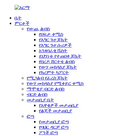
ቤት
ምርቶች
የውጪ ልብስ
የበፍታ ቀሚስ
የእግር ጉዞ ጃኬት
የእግር ጉዞ ሱሪዎች
አንጸባራቂ ቬስት
ደህንነቱ የተጠበቀ ጃኬት
የበረዶ ሸርተቴ ልብስ
የውሃ መከላከያ ጃኬት
የክረምት ካፖርት
የሚጋልብ የፈረስ ጃኬት
የውሃ መከላከያ የሚቀይር ቀሚስ
ማሞቂያ ብርድ ልብስ
ብርድ ልብስ
መታጠቢያ ቤት
የአዋቂዎች መታጠቢያ
የልጆች መታጠቢያ
ፎጣ
የመታጠቢያ ፎጣ
የባህር ዳርቻ ፎጣ
ፖንቾ ፎጣ