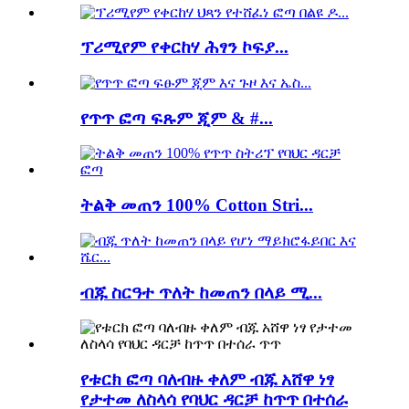
ፕሪሚየም የቀርከሃ ሕፃን ኮፍያ...
የጥጥ ፎጣ ፍጹም ጂም & #...
ትልቅ መጠን 100% Cotton Stri...
ብጁ ስርዓተ ጥለት ከመጠን በላይ ሚ...
የቱርክ ፎጣ ባለብዙ ቀለም ብጁ አሸዋ ነፃ
የታተመ ለስላሳ የባህር ዳርቻ ከጥጥ በተሰራ