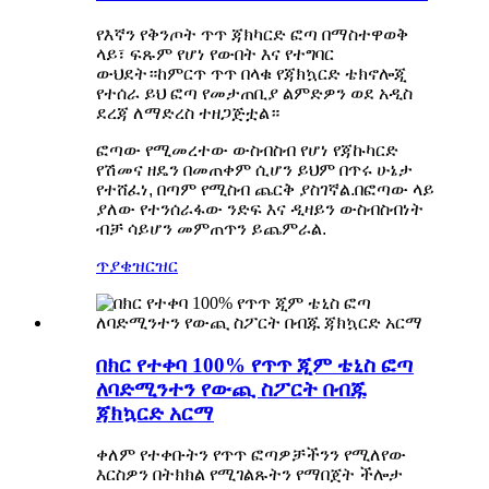
የእኛን የቅንጦት ጥጥ ጃክካርድ ፎጣ በማስተዋወቅ
ላይ፣ ፍጹም የሆነ የውበት እና የተግባር
ውህደት።ከምርጥ ጥጥ በላቁ የጃክኳርድ ቴክኖሎጂ
የተሰራ ይህ ፎጣ የመታጠቢያ ልምድዎን ወደ አዲስ
ደረጃ ለማድረስ ተዘጋጅቷል።
ፎጣው የሚመረተው ውስብስብ የሆነ የጃኩካርድ
የሽመና ዘዴን በመጠቀም ሲሆን ይህም በጥሩ ሁኔታ
የተሸፈነ, በጣም የሚስብ ጨርቅ ያስገኛል.በፎጣው ላይ
ያለው የተንሰራፋው ንድፍ እና ዲዛይን ውስብስብነት
ብቻ ሳይሆን መምጠጥን ይጨምራል.
ጥያቄ
ዝርዝር
በክር የተቀባ 100% የጥጥ ጂም ቴኒስ ፎጣ
ለባድሚንተን የውጪ ስፖርት በብጁ
ጃክኳርድ አርማ
ቀለም የተቀቡትን የጥጥ ፎጣዎቻችንን የሚለየው
እርስዎን በትክክል የሚገልጹትን የማበጀት ችሎታ