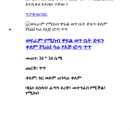
እንዲቆዩ የታሰቡ ናቸው።
ጥያቄ
ዝርዝር
ወፍራም የሚስብ ዋፍል ወጥ ቤት ድፍን
ቀለም Plaid ካሬ የእጅ ፎጣ ጥጥ
መጠን: 34 * 34 ሴሜ
ጨርቅ: ጥጥ
ቀለም: ክር ወይም ጠንካራ ቀለም
ባህሪ፡ ለስላሳ፣ ፈጣን ደረቅ፣ መተንፈስ የሚችል፣
የሚስብ