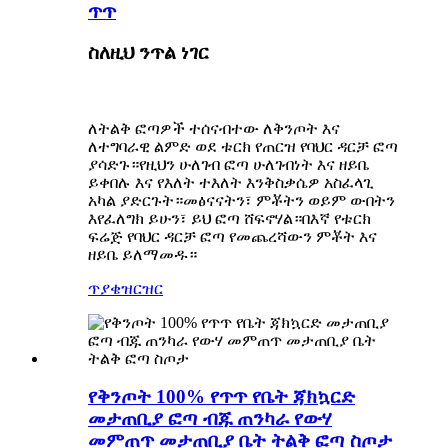
ጥጥ
ስለዚህ ንጥል ነገር
ለትልቅ ፎጣዎች ተሰናብተው ለቅንጦት እና
ለተግባራዊ ልምድ ወደ ቱርክ የጠርዝ የባህር ዳርቻ ፎጣ
ያሳድጉ።የዚህን ሁለገብ ፎጣ ሁለገብነት እና ዘይቤ
ይቀበሉ እና የእለት ተእለት እንቅስቃሴዎ አስፈላጊ
አካል ያድርጉት።መፅናናትን፣ ምቾትን ወይም ውበትን
እየፈለግክ ይሁን፣ ይህ ፎጣ ሸፍኖሃል።በእኛ የቱርክ
ፍሬጅ የባህር ዳርቻ ፎጣ የመጨረሻውን ምቾት እና
ዘይቤ ይለማመዱ።
ጥያቄ
ዝርዝር
የቅንጦት 100% የጥጥ የቤት ጃክኳርድ
መታጠቢያ ፎጣ ብጁ ጠንካራ የውሃ
መምጠጥ መታጠቢያ ቤት ትልቅ ፎጣ ስጦታ