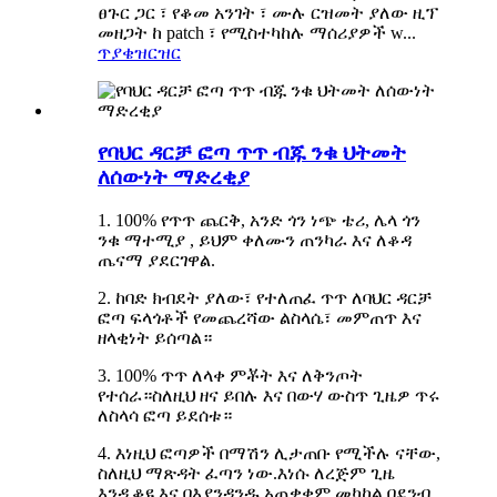
ፀጉር ጋር ፣ የቆመ አንገት ፣ ሙሉ ርዝመት ያለው ዚፕ
መዘጋት ከ patch ፣ የሚስተካከሉ ማሰሪያዎች w...
ጥያቄ
ዝርዝር
የባህር ዳርቻ ፎጣ ጥጥ ብጁ ንቁ ህትመት
ለሰውነት ማድረቂያ
1. 100% የጥጥ ጨርቅ, አንድ ጎን ነጭ ቴሪ, ሌላ ጎን
ንቁ ማተሚያ , ይህም ቀለሙን ጠንካራ እና ለቆዳ
ጤናማ ያደርገዋል.
2. ከባድ ክብደት ያለው፣ የተለጠፈ ጥጥ ለባህር ዳርቻ
ፎጣ ፍላጎቶች የመጨረሻው ልስላሴ፣ መምጠጥ እና
ዘላቂነት ይሰጣል።
3. 100% ጥጥ ለላቀ ምቾት እና ለቅንጦት
የተሰራ።ስለዚህ ዘና ይበሉ እና በውሃ ውስጥ ጊዜዎ ጥሩ
ለስላሳ ፎጣ ይደሰቱ።
4. እነዚህ ፎጣዎች በማሽን ሊታጠቡ የሚችሉ ናቸው,
ስለዚህ ማጽዳት ፈጣን ነው.እነሱ ለረጅም ጊዜ
እንዲቆዩ እና በእያንዳንዱ አጠቃቀም መካከል በደንብ