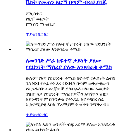
ቬስት የመጠን አርማ በጣም ብሩህ ያበጁ
ፖሊስተር
የዚፕ መዘጋት
የማሽን ማጠቢያ
ጥያቄ
ዝርዝር
ለመንገድ ሥራ ከፍተኛ ታይነት ያለው
የደህንነት ማሰሪያ ያለው አንጸባራቂ ቀሚስ
ሁሉም የእኛ የደህንነት ቀሚስ ከፍተኛ የታይነት ልብስ
በANSI የተፈተነ እና OSHA በጣም ወቅታዊውን
የኢንዱስትሪ ደረጃዎች ያከብራሉ።ለብዙ አመታት
በገበያ ላይ የደህንነት ማሰሪያዎችን እየሸጥን ነበር፣
እያንዳንዱም በጥንቃቄ የተነደፈ እና የዳበረ ሰፊ
ኢኮኖሚያዊ እስከ ፕሪሚየም ቅጦችን በማቅረብ።
ጥያቄ
ዝርዝር