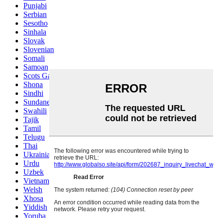
Punjabi
Serbian
Sesotho
Sinhala
Slovak
Slovenian
Somali
Samoan
Scots Gaelic
Shona
Sindhi
Sundanese
Swahili
Tajik
Tamil
Telugu
Thai
Ukrainian
Urdu
Uzbek
Vietnamese
Welsh
Xhosa
Yiddish
Yoruba