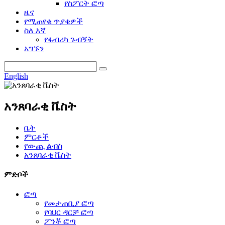
የስፖርት ፎጣ
ዜና
የሚጠየቁ ጥያቄዎች
ስለ እኛ
የፋብሪካ ጉብኝት
አግኙን
English
አንጸባራቂ ቬስት
ቤት
ምርቶች
የውጪ ልብስ
አንጸባራቂ ቬስት
ምድቦች
ፎጣ
የመታጠቢያ ፎጣ
የባህር ዳርቻ ፎጣ
ፖንቾ ፎጣ