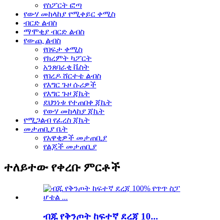
የስፖርት ፎጣ
የውሃ መከላከያ የሚቀይር ቀሚስ
ብርድ ልብስ
ማሞቂያ ብርድ ልብስ
የውጪ ልብስ
የበፍታ ቀሚስ
የክረምት ካፖርት
አንጸባራቂ ቬስት
የበረዶ ሸርተቴ ልብስ
የእግር ጉዞ ሱሪዎች
የእግር ጉዞ ጃኬት
ደህንነቱ የተጠበቀ ጃኬት
የውሃ መከላከያ ጃኬት
የሚጋልብ የፈረስ ጃኬት
መታጠቢያ ቤት
የአዋቂዎች መታጠቢያ
የልጆች መታጠቢያ
ተለይተው የቀረቡ ምርቶች
ብጁ የቅንጦት ከፍተኛ ደረጃ 10...