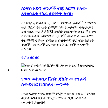
ለነፍስ አድን ወንዶች ብጁ አርማ ያለው
አንጸባራቂ የስራ ደህንነት ልብስ
አንጸባራቂ ከፍተኛ የታይነት ደህንነት ልብሶች እርስዎን
ወደ ሾፌሩ ትኩረት በማምጣት የመታየት ችሎታዎን
ያሻሽላሉ።የእኛ ANSI ታዛዥ የደህንነት ልብሶች በቀን
እና በዝቅተኛ የብርሃን ሁኔታዎች ውስጥ ለመጠቀም
ተስማሚ ናቸው።በየእለቱ በዝቅተኛ ዋጋ ብዙ አይነት
ቅጦች፣ መጠኖች እና የደህንነት ልብሶች ቀለሞች
አሉን።
ጥያቄ
ዝርዝር
የውሃ መከላከያ ቬስት ጃኬት መተንፈሻ
ለውድድር ቢስክሌት መንዳት
- የመለጠጥ ጫፍ ወይም የእጅ ጉድጓድ ንድፍ ፣ የአካል
ብቃት እንቅስቃሴ በሚያደርጉበት ጊዜ የሰውነት
ሙቀትን ይጠብቁ