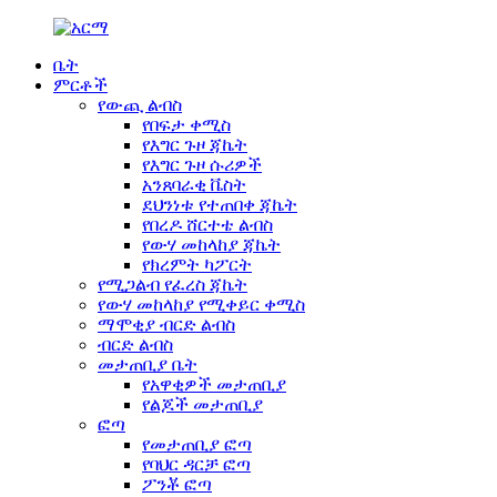
ቤት
ምርቶች
የውጪ ልብስ
የበፍታ ቀሚስ
የእግር ጉዞ ጃኬት
የእግር ጉዞ ሱሪዎች
አንጸባራቂ ቬስት
ደህንነቱ የተጠበቀ ጃኬት
የበረዶ ሸርተቴ ልብስ
የውሃ መከላከያ ጃኬት
የክረምት ካፖርት
የሚጋልብ የፈረስ ጃኬት
የውሃ መከላከያ የሚቀይር ቀሚስ
ማሞቂያ ብርድ ልብስ
ብርድ ልብስ
መታጠቢያ ቤት
የአዋቂዎች መታጠቢያ
የልጆች መታጠቢያ
ፎጣ
የመታጠቢያ ፎጣ
የባህር ዳርቻ ፎጣ
ፖንቾ ፎጣ