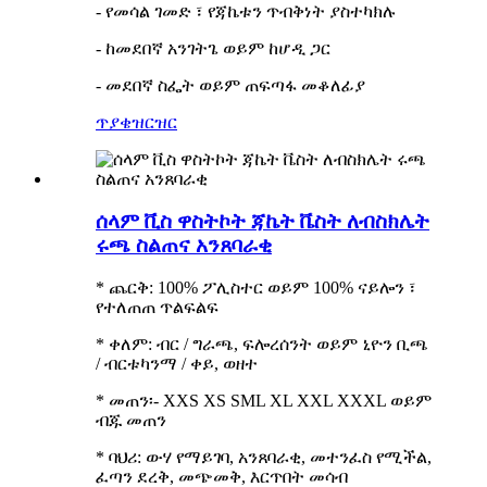
- የመሳል ገመድ ፣ የጃኬቱን ጥብቅነት ያስተካክሉ
- ከመደበኛ አንገትጌ ወይም ከሆዲ ጋር
- መደበኛ ስፌት ወይም ጠፍጣፋ መቆለፊያ
ጥያቄ
ዝርዝር
ሰላም ቪስ ዋስትኮት ጃኬት ቬስት ለብስክሌት
ሩጫ ስልጠና አንጸባራቂ
* ጨርቅ: 100% ፖሊስተር ወይም 100% ናይሎን ፣
የተለጠጠ ጥልፍልፍ
* ቀለም: ብር / ግራጫ, ፍሎረሰንት ወይም ኒዮን ቢጫ
/ ብርቱካንማ / ቀይ, ወዘተ
* መጠን፡- XXS XS SML XL XXL XXXL ወይም
ብጁ መጠን
* ባህሪ: ውሃ የማይገባ, አንጸባራቂ, መተንፈስ የሚችል,
ፈጣን ደረቅ, መጭመቅ, እርጥበት መሳብ