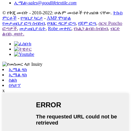
ኢሜል፡-
sales@goodlifetextile.com
© የቅጂ መብት - 2010-2022: ሁሉም መብቶች የተጠበቁ ናቸው.
ትኩስ
ምርቶች
-
የጣቢያ ካርታ
-
AMP ሞባይል
የመታጠቢያ ፎጣ ስብስብ
,
የባህር ዳርቻ ፎጣ
,
የጂም ፎጣ
,
ሰርፍ Poncho
ፎጣዎች
,
መታጠቢያ ቤት
,
Robe መቀየር
,
የአልጋ ልብስ ስብስብ
,
ብርድ
ልብስ, ወዘተ.
ኢሜል ላክ
ኢሜል ላክ
ስልክ
ስካይፕ
x