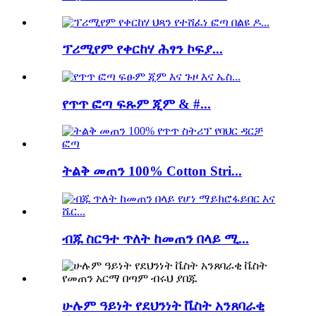
ፕሪሚየም የቀርከሃ ሕፃን ኮፍያ...
የጥጥ ፎጣ ፍጹም ጂም & #...
ትልቅ መጠን 100% Cotton Stri...
ብጁ ስርዓተ ጥለት ከመጠን በላይ ሚ...
ሁሉም ዓይነት የደህንነት ቬስት አንጸባራቂ