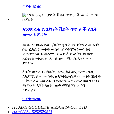
ጥያቄ
ዝርዝር
አንጸባራቂ የደህንነት ቬስት ጥጥ ታች ለቤት
ውጭ ስፖርት
ሙሉ አንጸባራቂው ጃኬት/ ጃኬት ሙቀትን ለመጠበቅ
በቴክኒካል የሙቀት መከላከያ የተሞላ ነው፣ እና
ተጠቃሚው በጨለማ፣ ከፍተኛ ታይነት፣ ይበልጥ
ደህንነቱ የተጠበቀ እና ይበልጥ ማራኪ እንዲሆን
ያድርጉ።
ለቤት ውጭ ብስክሌት, ሩጫ, ስልጠና, የእግር ጉዞ,
ለካምፕ, ለመውጣት, ለእንቅስቃሴዎች, ወዘተ በስፋት
ጥቅም ላይ ይውላል. በተጨማሪም የተገለጸውን ባህሪ
ማምረት እንችላለን - ውሃ የማይገባ, ዝናብ
አይፈራም.
ጥያቄ
ዝርዝር
HUAIAN GOODLIFE ጨርቃጨርቅ CO., LTD
ስልክ፡
0086-15252579813