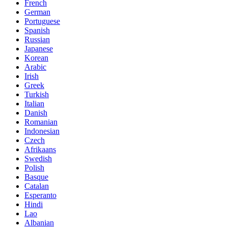
French
German
Portuguese
Spanish
Russian
Japanese
Korean
Arabic
Irish
Greek
Turkish
Italian
Danish
Romanian
Indonesian
Czech
Afrikaans
Swedish
Polish
Basque
Catalan
Esperanto
Hindi
Lao
Albanian