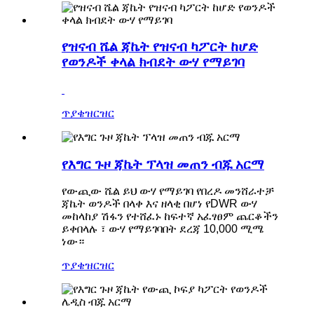
የዝናብ ሼል ጃኬት የዝናብ ካፖርት ከሆድ
የወንዶች ቀላል ክብደት ውሃ የማይገባ
ጥያቄ
ዝርዝር
የእግር ጉዞ ጃኬት ፕላዝ መጠን ብጁ አርማ
የውጪው ሼል ይህ ውሃ የማይገባ የበረዶ መንሸራተቻ
ጃኬት ወንዶች በላቀ እና ዘላቂ በሆነ የDWR ውሃ
መከላከያ ሽፋን የተሸፈኑ ከፍተኛ አፈፃፀም ጨርቆችን
ይቀበላሉ ፣ ውሃ የማይገባበት ደረጃ 10,000 ሚሜ
ነው።
ጥያቄ
ዝርዝር