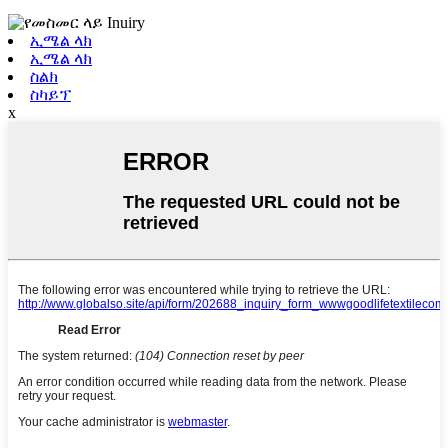
ኢሜል ላክ
ኢሜል ላክ
ስልክ
ስካይፕ
x