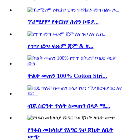
ፕሪሚየም የቀርከሃ ሕፃን ኮፍያ...
የጥጥ ፎጣ ፍጹም ጂም & #...
ትልቅ መጠን 100% Cotton Stri...
ብጁ ስርዓተ ጥለት ከመጠን በላይ ሚ...
የንፋስ መከላከያ የእግር ጉዞ ጃኬት ለቤት
ውጭ