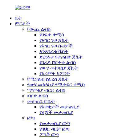
ቤት
ምርቶች
የውጪ ልብስ
የበፍታ ቀሚስ
የእግር ጉዞ ጃኬት
የእግር ጉዞ ሱሪዎች
አንጸባራቂ ቬስት
ደህንነቱ የተጠበቀ ጃኬት
የበረዶ ሸርተቴ ልብስ
የውሃ መከላከያ ጃኬት
የክረምት ካፖርት
የሚጋልብ የፈረስ ጃኬት
የውሃ መከላከያ የሚቀይር ቀሚስ
ማሞቂያ ብርድ ልብስ
ብርድ ልብስ
መታጠቢያ ቤት
የአዋቂዎች መታጠቢያ
የልጆች መታጠቢያ
ፎጣ
የመታጠቢያ ፎጣ
የባህር ዳርቻ ፎጣ
ፖንቾ ፎጣ