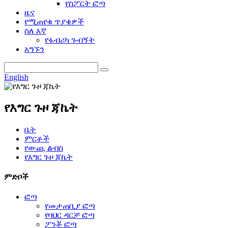
የስፖርት ፎጣ
ዜና
የሚጠየቁ ጥያቄዎች
ስለ እኛ
የፋብሪካ ጉብኝት
አግኙን
English
የእግር ጉዞ ጃኬት
ቤት
ምርቶች
የውጪ ልብስ
የእግር ጉዞ ጃኬት
ምድቦች
ፎጣ
የመታጠቢያ ፎጣ
የባህር ዳርቻ ፎጣ
ፖንቾ ፎጣ