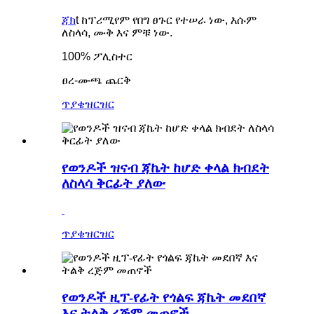
ጃክ
t ከፕሪሚየም የበግ ፀጉር የተሠራ ነው, እሱም
ለስላሳ, ሙቅ እና ምቹ ነው.
100% ፖሊስተር
ፀረ-ሙጫ ጨርቅ
ጥያቄ
ዝርዝር
የወንዶች ዝናብ ጃኬት ከሆድ ቀላል ክብደት
ለስላሳ ቅርፊት ያለው
ጥያቄ
ዝርዝር
የወንዶች ዚፕ-የፊት የጎልፍ ጃኬት መደበኛ
እና ትልቅ ረጅም መጠኖች