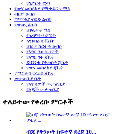
የስፖርት ፎጣ
የውሃ መከላከያ የሚቀይር ቀሚስ
ብርድ ልብስ
ማሞቂያ ብርድ ልብስ
የውጪ ልብስ
የበፍታ ቀሚስ
የክረምት ካፖርት
አንጸባራቂ ቬስት
የበረዶ ሸርተቴ ልብስ
የእግር ጉዞ ሱሪዎች
የእግር ጉዞ ጃኬት
ደህንነቱ የተጠበቀ ጃኬት
የውሃ መከላከያ ጃኬት
የሚጋልብ የፈረስ ጃኬት
መታጠቢያ ቤት
የአዋቂዎች መታጠቢያ
የልጆች መታጠቢያ
ተለይተው የቀረቡ ምርቶች
ብጁ የቅንጦት ከፍተኛ ደረጃ 10...