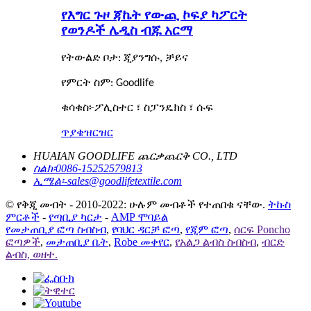
የእግር ጉዞ ጃኬት የውጪ ኮፍያ ካፖርት
የወንዶች ሌዲስ ብጁ አርማ
የትውልድ ቦታ: ጂያንግሱ, ቻይና
የምርት ስም: Goodlife
፦
ቁሳቁስ
ፖሊስተር ፣ ስፓንዴክስ ፣ ሱፍ
ጥያቄ
ዝርዝር
HUAIAN GOODLIFE ጨርቃጨርቅ CO., LTD
ስልክ፡
0086-15252579813
ኢሜል፡-
sales@goodlifetextile.com
© የቅጂ መብት - 2010-2022: ሁሉም መብቶች የተጠበቁ ናቸው.
ትኩስ
ምርቶች
-
የጣቢያ ካርታ
-
AMP ሞባይል
የመታጠቢያ ፎጣ ስብስብ
,
የባህር ዳርቻ ፎጣ
,
የጂም ፎጣ
,
ሰርፍ Poncho
ፎጣዎች
,
መታጠቢያ ቤት
,
Robe መቀየር
,
የአልጋ ልብስ ስብስብ
,
ብርድ
ልብስ, ወዘተ.