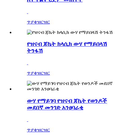
ጥያቄ
ዝርዝር
የዝናብ ጃኬት ክላሲክ ውሃ የማይበላሽ
ትንፋሽ
ጥያቄ
ዝርዝር
ውሃ የማይገባ የዝናብ ጃኬት የወንዶች
መደበኛ መንገድ አንፀባራቂ
ጥያቄ
ዝርዝር